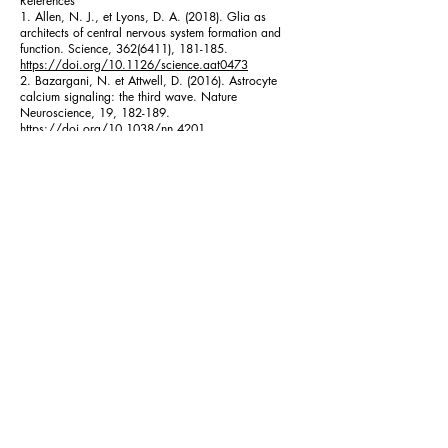
Références
1. Allen, N. J., et Lyons, D. A. (2018). Glia as
architects of central nervous system formation and
function. Science,
362(6411)
, 181-185.
https://doi.org/10.1126/science.aat0473
2. Bazargani, N. et Attwell, D. (2016). Astrocyte
calcium signaling: the third wave. Nature
Neuroscience, 19, 182-189.
https://doi.org/10.1038/nn.4201
3. Verkhratsky, A. et Nedergaard, M. (2018).
Physiology of astroglia. Physiological Reviews,
98(1), 239-389.
https://doi.org/10.1152/physrev.00042.2016
4. Mashour, G. A. et Hudetz, A. G. (2018). Neural
correlates of unconsciousness in large-scale brain
networks. Trends in Neuroscience, 41(3), 150-160.
https://doi.org/10.1016/j.tins.2018.01.003
5. Varela, F., Lachaux, J. P., Rodriguez, E. et
Martinerie, J. (2001). The brainweb: Phase
synchronization and large-scale integration. Nature
Reviews Neuroscience, 2, 229-239.
https://doi.org/10.1038/35067550
6. Halassa, M. M., Florian, C., Fellin, T., Munoz,
J. R., Lee, S. Y., Abel, T., Haydon, P. G. et Frank,
M. G. (2009). Astrocytic modulation of sleep
homeostasis and cognitive consequences of sleep
loss. Neuron, 61(2), 213-219.
https://doi.org/10.1016/j.neuron.2008.11.024