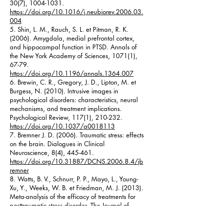
30(7),
1004-1031
.
https://doi.org/10.1016/j.neubiorev.2006.03.
004
5. Shin, L. M., Rauch, S. L. et Pitman, R. K.
(2006). Amygdala, medial prefrontal cortex,
and hippocampal function in PTSD. Annals of
the New York Academy of Sciences, 1071(1),
67-79.
https://doi.org/10.1196/annals.1364.007
6. Brewin, C. R., Gregory, J. D., Lipton, M. et
Burgess, N. (2010). Intrusive images in
psychological disorders: characteristics, neural
mechanisms, and treatment implications.
Psychological Review, 117(1), 210-232.
https://doi.org/10.1037/a0018113
7. Bremner J. D. (2006). Traumatic stress: effects
on the brain. Dialogues in Clinical
Neuroscience, 8(4), 445-461.
https://doi.org/10.31887/DCNS.2006.8.4/jb
remner
8. Watts, B. V., Schnurr, P. P., Mayo, L., Young-
Xu, Y., Weeks, W. B. et Friedman, M. J. (2013).
Meta-analysis of the efficacy of treatments for
posttraumatic stress disorder. The Journal of
Clinical Psychiatry, 74(6), e541-e550.