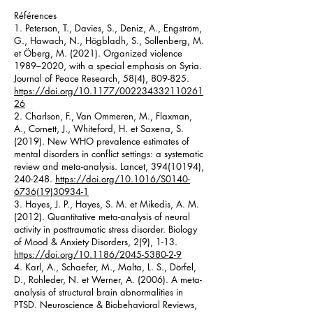
Références
1. Peterson, T., Davies, S., Deniz, A., Engström,
G., Hawach, N., Högbladh, S., Sollenberg, M.
et Öberg, M. (2021). Organized violence
1989–2020, with a special emphasis on Syria.
Journal of Peace Research, 58(4), 809-825.
https://doi.org/10.1177/002234332110261
26
2. Charlson, F., Van Ommeren, M., Flaxman,
A., Cornett, J., Whiteford, H. et Saxena, S.
(2019). New WHO prevalence estimates of
mental disorders in conflict settings: a systematic
review and meta-analysis. Lancet,
394(10194)
,
240-248.
https://doi.org/10.1016/S0140-
6736(19)30934-1
3. Hayes, J. P., Hayes, S. M. et Mikedis, A. M.
(2012). Quantitative meta-analysis of neural
activity in posttraumatic stress disorder. Biology
of Mood & Anxiety Disorders, 2(9), 1-13.
https://doi.org/10.1186/2045-5380-2-9
4. Karl, A., Schaefer, M., Malta, L. S., Dörfel,
D., Rohleder, N. et Werner, A. (2006). A meta-
analysis of structural brain abnormalities in
PTSD. Neuroscience & Biobehavioral Reviews,