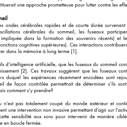
tuerait une approche prometteuse pour lutter contre les effet
meil
es ondes cérébrales rapides et de courte durée survenant 
scillations cérébrales du sommeil, les fuseaux participe
impliquée dans la formation des souvenirs récents) et l
onctions cognitives supérieures). Ces interactions contribuer
rer dans la mémoire à long terme [1].
ils d’intelligence artificielle, que les fuseaux du sommeil co
issement [2]. Ces travaux suggèrent que les fuseaux cont
s duquel les expériences récemment encodées sont rejoué
l de façon contrôlée permettrait de déterminer s’ils sont
ais comment s’y prendre?
u n’est pas totalement coupé du monde extérieur et contin
tuent une intervention non invasive permettant d’agir sur l’acti
ette sensibilité aux sons pour intervenir de manière ciblé
ve en boucle fermée.