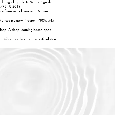
 during Sleep Elicits Neural Signals
2798-18.2019
 influences skill learning. Nature
n enhances memory. Neuron, 78(3), 545-
ortiloop: A deep learning-based open
es with closed-loop auditory stimulation.