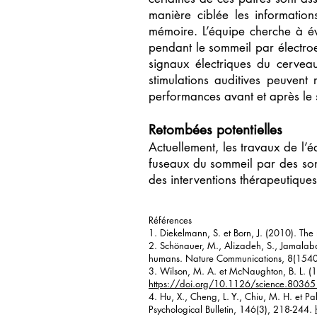
manière ciblée les informatio
mémoire. L’équipe cherche à év
pendant le sommeil par électro
signaux électriques du cervea
stimulations auditives peuvent
performances avant et après le 
Retombées potentielles
Actuellement, les travaux de l’
fuseaux du sommeil par des sons
des interventions thérapeutique
Références
1. Diekelmann, S. et Born, J. (2010). Th
2. Schönauer, M., Alizadeh, S., Jamalaba
humans. Nature Communications, 8(1540
3. Wilson, M. A. et McNaughton, B. L. (
https://doi.org/10.1126/science.8036
4. Hu, X., Cheng, L. Y., Chiu, M. H. et P
Psychological Bulletin, 146(3), 218-244.