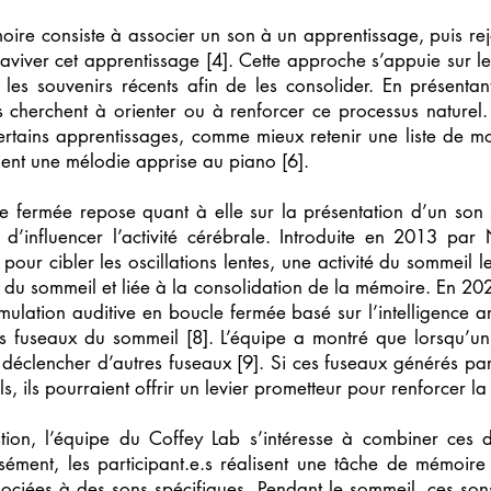
moire consiste à associer un son à un apprentissage, puis r
viver cet apprentissage [4]. Cette approche s’appuie sur le f
les souvenirs récents afin de les consolider. En présent
ues cherchent à orienter ou à renforcer ce processus naturel
ertains apprentissages, comme mieux retenir une liste de mo
ement une mélodie apprise au piano [6].
cle fermée repose quant à elle sur la présentation d’un so
 d’influencer l’activité cérébrale. Introduite en 2013 par 
 pour cibler les oscillations lentes, une activité du sommeil 
x du sommeil et liée à la consolidation de la mémoire. En 20
ulation auditive en boucle fermée basé sur l’intelligence art
les fuseaux du sommeil [8]. L’équipe a montré que lorsqu’un
ut déclencher d’autres fuseaux [9]. Si ces fuseaux générés p
s, ils pourraient offrir un levier prometteur pour renforcer l
tion, l’équipe du Coffey Lab s’intéresse à combiner ces 
sément, les participant.e.s réalisent une tâche de mémoire
sociées à des sons spécifiques. Pendant le sommeil, ces son