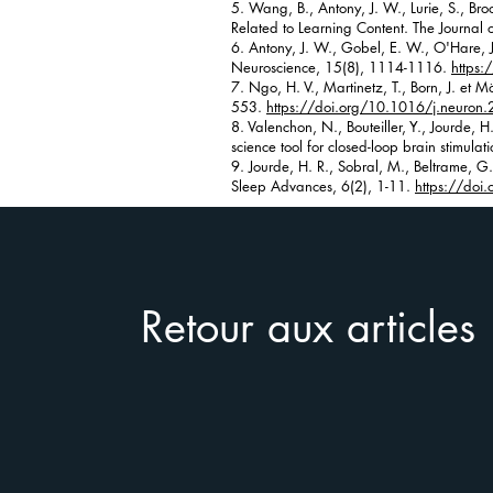
5. Wang, B., Antony, J. W., Lurie, S., Bro
Related to Learning Content. The Journa
6. Antony, J. W., Gobel, E. W., O'Hare, J.
Neuroscience, 15(8), 1114-1116.
https
7. Ngo, H. V., Martinetz, T., Born, J. et 
553.
https://doi.org/10.1016/j.neuron
8. Valenchon, N., Bouteiller, Y., Jourde, 
science tool for closed-loop brain stimul
9. Jourde, H. R., Sobral, M., Beltrame, G.
Sleep Advances, 6(2), 1-11.
https://do
Retour aux articles