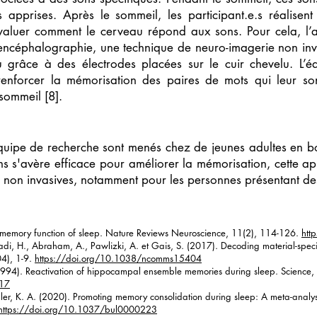
ns apprises. Après le sommeil, les participant.e.s réalis
aluer comment le cerveau répond aux sons. Pour cela, l’act
encéphalographie, une technique de neuro-imagerie non inv
u grâce à des électrodes placées sur le cuir chevelu. L’é
 renforcer la mémorisation des paires de mots qui leur s
sommeil [8].
équipe de recherche sont menés chez de jeunes adultes en bo
 s'avère efficace pour améliorer la mémorisation, cette ap
s non invasives, notamment pour les personnes présentant de
e memory function of sleep. Nature Reviews Neuroscience, 11(2), 114-126.
htt
di, H., Abraham, A., Pawlizki, A. et Gais, S. (2017). Decoding material-speci
4), 1-9.
https://doi.org/10.1038/ncomms15404
1994). Reactivation of hippocampal ensemble memories during sleep. Science
517
aller, K. A. (2020). Promoting memory consolidation during sleep: A meta-analys
https://doi.org/10.1037/bul0000223