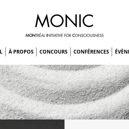
MONIC
MON
TRÉAL
I
NITIATIVE FOR
C
ONSCIOUSNESS
L
À PROPOS
CONCOURS
CONFÉRENCES
ÉVÈN