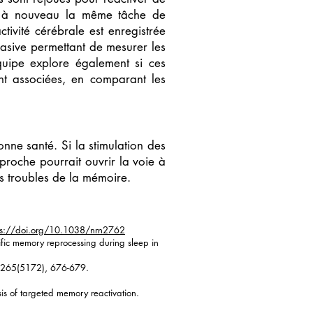
ent à nouveau la même tâche de
ivité cérébrale est enregistrée
asive permettant de mesurer les
quipe explore également si ces
ont associées, en comparant les
nne santé. Si la stimulation des
proche pourrait ouvrir la voie à
s troubles de la mémoire.
ps://doi.org/10.1038/nrn2762
fic memory reprocessing during sleep in
, 265(5172), 676-679.
is of targeted memory reactivation.