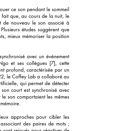
ejouer ce son pendant le sommeil
ait que, au cours de la nuit, le
ant de nouveau le son associé à
. Plusieurs études suggèrent que
ts, mieux mémoriser la position
n synchronisé avec un événement
Ngo et ses collègues [7], cette
lent profond, caractérisée par un
22, le Coffey Lab a collaboré au
ificielle, qui permet de détecter
 son court est synchronisé avec
ar le son comportaient les mêmes
a mémoire.
deux approches pour cibler les
 associant des paires de mots ;
s sont rejoués pour réactiver de