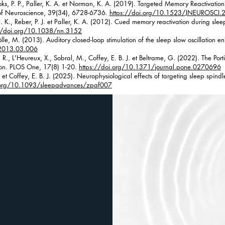
oks, P. P., Paller, K. A. et Norman, K. A. (2019). Targeted Memory Reactivation
l of Neuroscience, 39(34), 6728-6736.
https://doi.org/10.1523/JNEUROSCI.
 K., Reber, P. J. et Paller, K. A. (2012). Cued memory reactivation during sleep
://doi.org/10.1038/nn.3152
Mölle, M. (2013). Auditory closed-loop stimulation of the sleep slow oscillatio
.2013.03.006
H. R., L'Heureux, X., Sobral, M., Coffey, E. B. J. et Beltrame, G. (2022). The P
ation. PLOS One, 17(8) 1-20.
https://doi.org/10.1371/journal.pone.0270696
 et Coffey, E. B. J. (2025). Neurophysiological effects of targeting sleep spindl
i.org/10.1093/sleepadvances/zpaf007