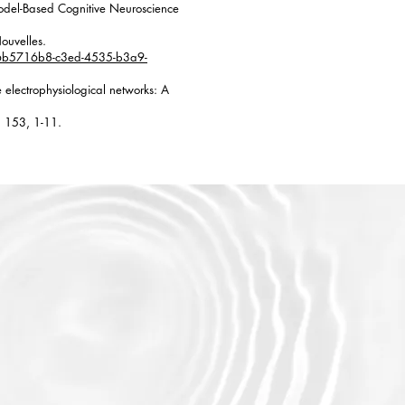
 Model-Based Cognitive Neuroscience
ouvelles.
-a:6b5716b8-c3ed-4535-b3a9-
e electrophysiological networks: A
, 153, 1-11.