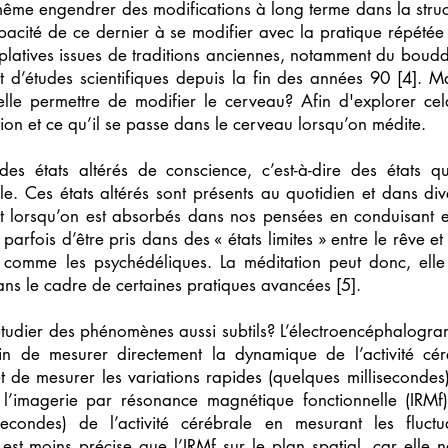
 même engendrer des modifications à long terme dans la struc
acité de ce dernier à se modifier avec la pratique répétée d
mplatives issues de traditions anciennes, notamment du bouddh
t d’études scientifiques depuis la fin des années 90 [4]. 
elle permettre de modifier le cerveau? Afin d'explorer cela
ion et ce qu’il se passe dans le cerveau lorsqu’on médite.
es états altérés de conscience, c’est-à-dire des états qui
lle. Ces états altérés sont présents au quotidien et dans di
nt lorsqu’on est absorbés dans nos pensées en conduisant et
 parfois d’être pris dans des « états limites » entre le rêve et
s, comme les psychédéliques. La méditation peut donc, elle
ans le cadre de certaines pratiques avancées [5].
étudier des phénomènes aussi subtils? L’électroencéphalogra
in de mesurer directement la dynamique de l’activité cér
 de mesurer les variations rapides (quelques millisecondes)
 l’imagerie par résonance magnétique fonctionnelle (IRMf)
s secondes) de l’activité cérébrale en mesurant les fluct
st moins précise que l’IRMf sur le plan spatial, car elle 