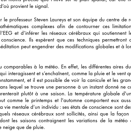
’où provient le signal.
 par le professeur Steven Laureys et son équipe du centre d
thématiques complexes afin de contourner ces limitatio
 l’EEG et d’inférer les réseaux cérébraux qui soutiennent 
 conscience. Ils espèrent que ces techniques permettro
 méditation peut engendrer des modifications globales et à l
 comparables à la météo. En effet, les différentes aires du c
ui interagissent et s’enchaînent, comme la pluie et le vent q
onstamment, et il est possible de voir la canicule et les gra
e dans lequel se trouve une personne à un instant donné ne 
pparenterait plutôt à une saison. La température globale d'u
 tout comme le printemps et l'automne comportent eux aussi
a vie mentale d’un individu : ses états de conscience sont de
 quels réseaux cérébraux sont sollicités, ainsi que la façon 
nt les saisons contraignent les variations de la météo q
 neige que de pluie.