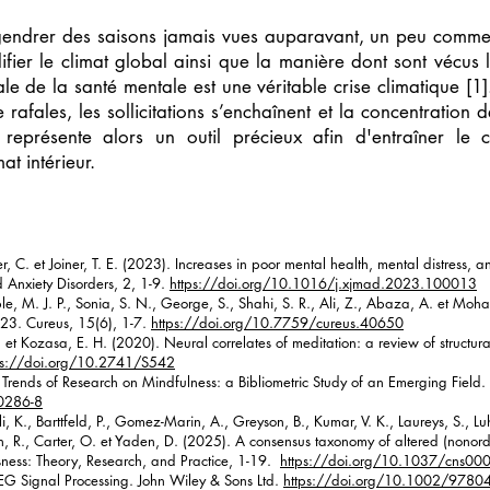
gendrer des saisons jamais vues auparavant, un peu comme
ifier le climat global ainsi que la manière dont sont vécus l
e de la santé mentale est une véritable crise climatique [1]. 
afales, les sollicitations s’enchaînent et la concentration de
n représente alors un outil précieux afin d'entraîner l
at intérieur.
r, C. et Joiner, T. E. (2023). Increases in poor mental health, mental distress
Anxiety Disorders, 2, 1-9.
https://doi.org/10.1016/j.xjmad.2023.100013
Oble, M. J. P., Sonia, S. N., George, S., Shahi, S. R., Ali, Z., Abaza, A. et Mo
023. Cureus, 15(6), 1-7.
https://doi.org/10.7759/cureus.40650
. et Kozasa, E. H. (2020). Neural correlates of meditation: a review of structura
ps://doi.org/10.2741/S542
 Trends of Research on Mindfulness: a Bibliometric Study of an Emerging Field
0286-8
, K., Barttfeld, P., Gomez-Marin, A., Greyson, B., Kumar, V. K., Laureys, S., L
h, R., Carter, O. et Yaden, D. (2025). A consensus taxonomy of altered (nonordi
usness: Theory, Research, and Practice, 1-19.
https://doi.org/10.1037/cns00
EEG Signal Processing. John Wiley & Sons Ltd.
https://doi.org/10.1002/978