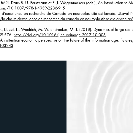
to fMRI. Dans B. U. Forstmann et E.-J. Wagenmakers (eds.), An Introduction to
oi.org/10.1007/978-1-4939-2236-9_5
 d’excellence en recherche du Canada en neuroplasticité est lancée. ULaval N
la-chaire-dexcellence-en-recherche-du-canada-en-neuroplasticite-est-lancee
D., Liuzzi, L., Woolrich, M. W. et Brookes, M. J. (2018). Dynamics of large-scal
559-576.
https://doi.org/10.1016/j.neuroimage.2017.10.003
An attention economic perspective on the future of the information age. Futures
3.103243