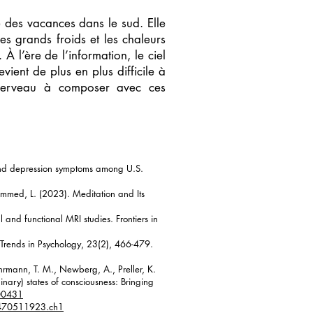
 des vacances dans le sud. Elle
es grands froids et les chaleurs
À l’ère de l’information, le ciel
vient de plus en plus difficile à
e cerveau à composer avec ces
, and depression symptoms among U.S.
hammed, L. (2023). Meditation and Its
l and functional MRI studies. Frontiers in
. Trends in Psychology, 23(2), 466-479.
uhrmann, T. M., Newberg, A., Preller, K.
nary) states of consciousness: Bringing
00431
0470511923.ch1