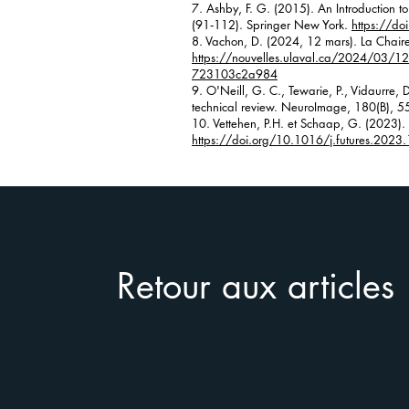
7. Ashby, F. G. (2015). An Introduction 
(91‑112). Springer New York.
https://d
8. Vachon, D. (2024, 12 mars). La Chaire
https://nouvelles.ulaval.ca/2024/03/12/
723103c2a984
9. O'Neill, G. C., Tewarie, P., Vidaurre, 
technical review. NeuroImage, 180(B), 
10. Vettehen, P.H. et Schaap, G. (2023). 
https://doi.org/10.1016/j.futures.202
Retour aux articles