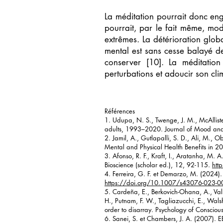
La méditation pourrait donc en
pourrait, par le fait même, mod
extrêmes. La détérioration global
mental est sans cesse balayé de r
conserver [10]. La méditatio
perturbations et adoucir son clim
Références
1. Udupa, N. S., Twenge, J. M., McAlliste
adults, 1993–2020. Journal of Mood and 
2. Jamil, A., Gutlapalli, S. D., Ali, M., 
Mental and Physical Health Benefits in 2
3. Afonso, R. F., Kraft, I., Aratanha, M. A
Bioscience (scholar ed.), 12, 92-115.
htt
4. Ferreira, G. F. et Demarzo, M. (2024).
https://doi.org/10.1007/s43076-023-0
5. Cardeña, E., Berkovich-Ohana, A., Valli
H., Putnam, F. W., Tagliazucchi, E., Wals
order to disarray. Psychology of Conscio
6. Sanei, S. et Chambers, J. A. (2007). 